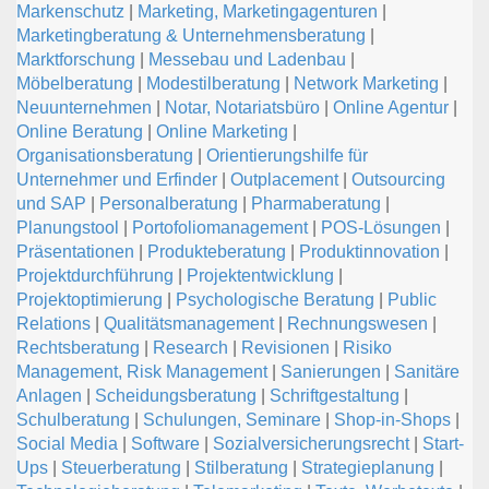
Markenschutz
|
Marketing, Marketingagenturen
|
Marketingberatung & Unternehmensberatung
|
Marktforschung
|
Messebau und Ladenbau
|
Möbelberatung
|
Modestilberatung
|
Network Marketing
|
Neuunternehmen
|
Notar, Notariatsbüro
|
Online Agentur
|
Online Beratung
|
Online Marketing
|
Organisationsberatung
|
Orientierungshilfe für
Unternehmer und Erfinder
|
Outplacement
|
Outsourcing
und SAP
|
Personalberatung
|
Pharmaberatung
|
Planungstool
|
Portofoliomanagement
|
POS-Lösungen
|
Präsentationen
|
Produkteberatung
|
Produktinnovation
|
Projektdurchführung
|
Projektentwicklung
|
Projektoptimierung
|
Psychologische Beratung
|
Public
Relations
|
Qualitätsmanagement
|
Rechnungswesen
|
Rechtsberatung
|
Research
|
Revisionen
|
Risiko
Management, Risk Management
|
Sanierungen
|
Sanitäre
Anlagen
|
Scheidungsberatung
|
Schriftgestaltung
|
Schulberatung
|
Schulungen, Seminare
|
Shop-in-Shops
|
Social Media
|
Software
|
Sozialversicherungsrecht
|
Start-
Ups
|
Steuerberatung
|
Stilberatung
|
Strategieplanung
|