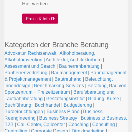
Hier werben
Preise & Info
Kategorien der Branche Beratung
Advokatur, Rechtsanwalt
|
Alkoholberatung,
Alkoholprävention
|
Architektur, Architekturbüro
|
Assessment und Search
|
Bauherrenberatung
|
Bauherrenvertretung
|
Baumanagement
|
Baumanagement
& Projektmanagement
|
Bautreuhand
|
Beleuchtung,
Innendesign
|
Benchmarking-Services
|
Beratung, Bau von
Sportzentrum + Freizeitzentrum
|
Berufsberatung und
Laufbahnberatung
|
Bestattungsinstitut
|
Bildung, Kurse
|
Buchführung
|
Buchhandel
|
Budgetierung
|
Büroeinrichtungen
|
Business Pläne
|
Business
Reengineering
|
Business Strategy
|
Business to Business,
B2B
|
Call-Center, Callcenter
|
Coaching
|
Consulting
|
Controlling
|
Corporate Design
|
Direktmarketing
|