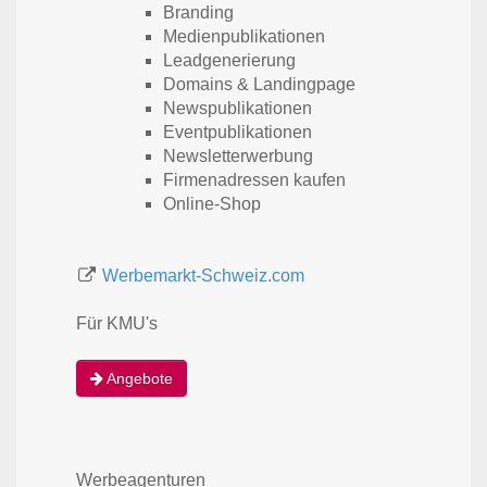
Branding
Medien­publi­kationen
Lead­generierung
Domains & Landingpage
News­publikationen
Event­publikationen
Newsletter­werbung
Firmen­adressen kaufen
Online-Shop
Werbemarkt-Schweiz.com
Für KMU's
Angebote
Werbe­agenturen