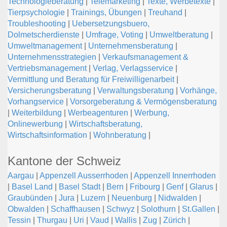
Technologieberatung
|
Telemarketing
|
Texte, Werbetexte
|
Tierpsychologie
|
Trainings, Übungen
|
Treuhand
|
Troubleshooting
|
Uebersetzungsbuero,
Dolmetscherdienste
|
Umfrage, Voting
|
Umweltberatung
|
Umweltmanagement
|
Unternehmensberatung
|
Unternehmensstrategien
|
Verkaufsmanagement &
Vertriebsmanagement
|
Verlag, Verlagsservice
|
Vermittlung und Beratung für Freiwilligenarbeit
|
Versicherungsberatung
|
Verwaltungsberatung
|
Vorhänge,
Vorhangservice
|
Vorsorgeberatung & Vermögensberatung
|
Weiterbildung
|
Werbeagenturen
|
Werbung,
Onlinewerbung
|
Wirtschaftsberatung,
Wirtschaftsinformation
|
Wohnberatung
|
Kantone der Schweiz
Aargau
|
Appenzell Ausserrhoden
|
Appenzell Innerrhoden
|
Basel Land
|
Basel Stadt
|
Bern
|
Fribourg
|
Genf
|
Glarus
|
Graubünden
|
Jura
|
Luzern
|
Neuenburg
|
Nidwalden
|
Obwalden
|
Schaffhausen
|
Schwyz
|
Solothurn
|
St.Gallen
|
Tessin
|
Thurgau
|
Uri
|
Vaud
|
Wallis
|
Zug
|
Zürich
|