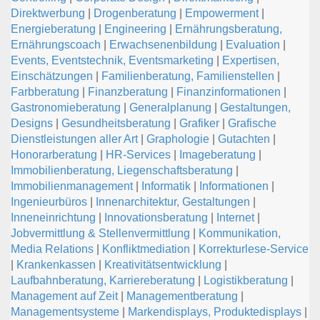
Direktwerbung
|
Drogenberatung
|
Empowerment
|
Energieberatung
|
Engineering
|
Ernährungsberatung,
Ernährungscoach
|
Erwachsenenbildung
|
Evaluation
|
Events, Eventstechnik, Eventsmarketing
|
Expertisen,
Einschätzungen
|
Familienberatung, Familienstellen
|
Farbberatung
|
Finanzberatung
|
Finanzinformationen
|
Gastronomieberatung
|
Generalplanung
|
Gestaltungen,
Designs
|
Gesundheitsberatung
|
Grafiker
|
Grafische
Dienstleistungen aller Art
|
Graphologie
|
Gutachten
|
Honorarberatung
|
HR-Services
|
Imageberatung
|
Immobilienberatung, Liegenschaftsberatung
|
Immobilienmanagement
|
Informatik
|
Informationen
|
Ingenieurbüros
|
Innenarchitektur, Gestaltungen
|
Inneneinrichtung
|
Innovationsberatung
|
Internet
|
Jobvermittlung & Stellenvermittlung
|
Kommunikation,
Media Relations
|
Konfliktmediation
|
Korrekturlese-Service
|
Krankenkassen
|
Kreativitätsentwicklung
|
Laufbahnberatung, Karriereberatung
|
Logistikberatung
|
Management auf Zeit
|
Managementberatung
|
Managementsysteme
|
Markendisplays, Produktedisplays
|