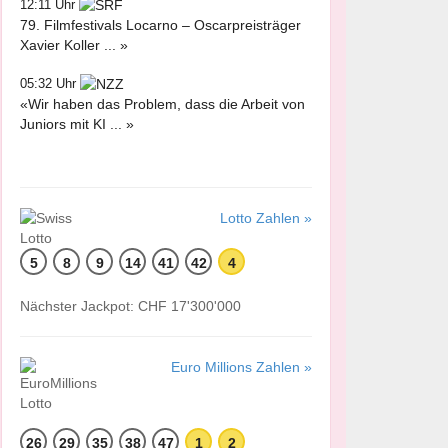
12:11 Uhr
79. Filmfestivals Locarno – Oscarpreisträger
Xavier Koller ... »
05:32 Uhr
«Wir haben das Problem, dass die Arbeit von
Juniors mit KI ... »
Lotto Zahlen »
5
8
9
14
41
42
4
Nächster Jackpot: CHF 17'300'000
Euro Millions Zahlen »
26
29
35
38
47
1
2