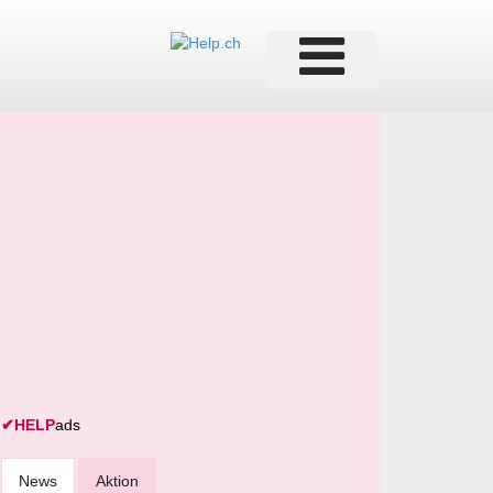
✔
HELP
ads
News
Aktion