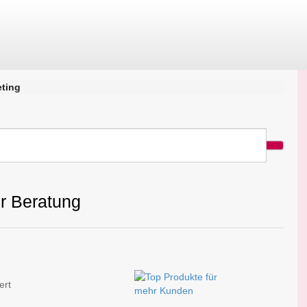
eting
er Beratung