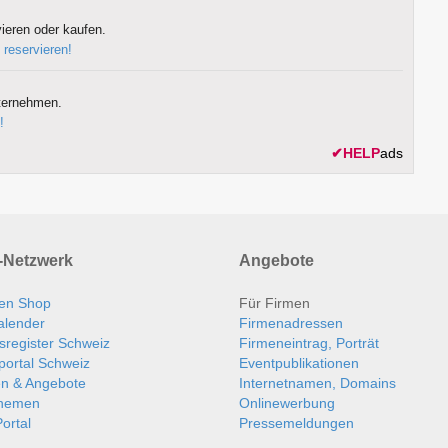
ieren oder kaufen.
 reservieren!
ternehmen.
!
✔
HELP
ads
Netzwerk
Angebote
en Shop
Für Firmen
alender
Firmenadressen
sregister Schweiz
Firmeneintrag, Porträt
portal Schweiz
Eventpublikationen
en & Angebote
Internetnamen, Domains
themen
Onlinewerbung
ortal
Pressemeldungen