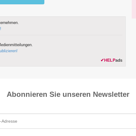
ternehmen.
!
edienmitteilungen.
ublizieren!
✔
HELP
ads
Abonnieren Sie unseren News­letter