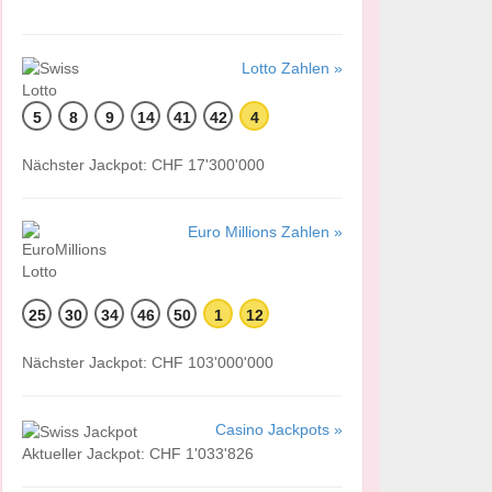
Lotto Zahlen »
5
8
9
14
41
42
4
Nächster Jackpot: CHF 17'300'000
Euro Millions Zahlen »
25
30
34
46
50
1
12
Nächster Jackpot: CHF 103'000'000
Casino Jackpots »
Aktueller Jackpot: CHF 1'033'826