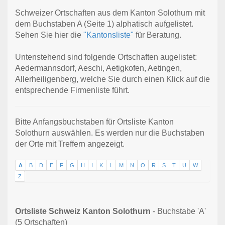
Schweizer Ortschaften aus dem Kanton Solothurn mit
dem Buchstaben A (Seite 1) alphatisch aufgelistet.
Sehen Sie hier die
"Kantonsliste"
für Beratung.
Untenstehend sind folgende Ortschaften augelistet:
Aedermannsdorf, Aeschi, Aetigkofen, Aetingen,
Allerheiligenberg, welche Sie durch einen Klick auf die
entsprechende Firmenliste führt.
Bitte Anfangsbuchstaben für Ortsliste Kanton
Solothurn auswählen. Es werden nur die Buchstaben
der Orte mit Treffern angezeigt.
A
B
D
E
F
G
H
I
K
L
M
N
O
R
S
T
U
W
Z
Ortsliste Schweiz Kanton Solothurn
- Buchstabe 'A'
(5 Ortschaften)