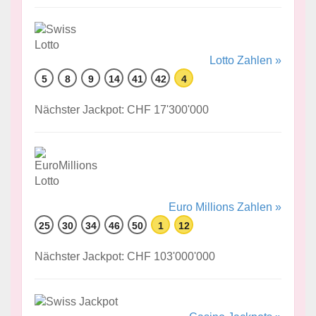
Lotto Zahlen »
5
8
9
14
41
42
4
Nächster Jackpot: CHF 17'300'000
Euro Millions Zahlen »
25
30
34
46
50
1
12
Nächster Jackpot: CHF 103'000'000