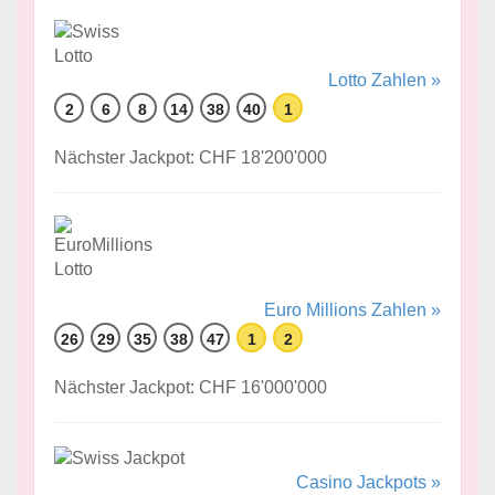
Lotto Zahlen »
2
6
8
14
38
40
1
Nächster Jackpot: CHF 18'200'000
Euro Millions Zahlen »
26
29
35
38
47
1
2
Nächster Jackpot: CHF 16'000'000
Casino Jackpots »