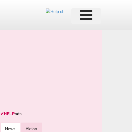
✔
HELP
ads
News
Aktion