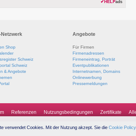
✔
HELP
ads
Netzwerk
Angebote
en Shop
Für Firmen
alender
Firmenadressen
sregister Schweiz
Firmeneintrag, Porträt
portal Schweiz
Eventpublikationen
en & Angebote
Internetnamen, Domains
themen
Onlinewerbung
ortal
Pressemeldungen
um
Referenzen
Nutzungsbedingungen
Zertifikate
Al
te verwendet Cookies. Mit der Nutzung akzept. Sie die
Cookie Policy