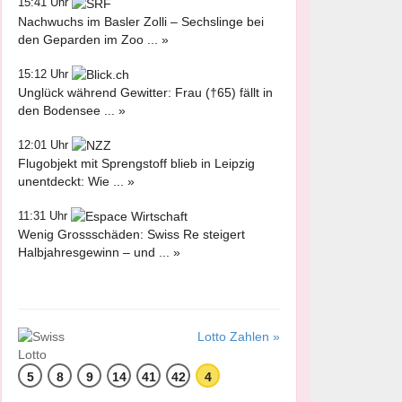
15:41 Uhr
Nachwuchs im Basler Zolli – Sechslinge bei
den Geparden im Zoo ... »
15:12 Uhr
Unglück während Gewitter: Frau (†65) fällt in
den Bodensee ... »
12:01 Uhr
Flugobjekt mit Sprengstoff blieb in Leipzig
unentdeckt: Wie ... »
11:31 Uhr
Wenig Grossschäden: Swiss Re steigert
Halbjahresgewinn – und ... »
Lotto Zahlen »
5
8
9
14
41
42
4