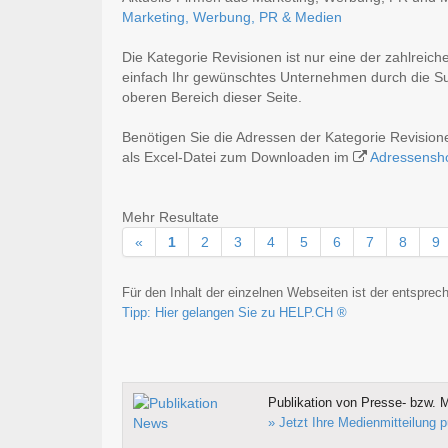
Marketing, Werbung, PR & Medien
Die Kategorie Revisionen ist nur eine der zahlreic
einfach Ihr gewünschtes Unternehmen durch die Suc
oberen Bereich dieser Seite.
Benötigen Sie die Adressen der Kategorie Revisio
als Excel-Datei zum Downloaden im
Adressensh
Mehr Resultate
«
1
2
3
4
5
6
7
8
9
Für den Inhalt der einzelnen Webseiten ist der entsprech
Tipp: Hier gelangen Sie zu HELP.CH ®
Publikation von Presse- bzw. M
» Jetzt Ihre Medienmitteilung p