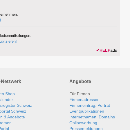
ternehmen.
!
edienmitteilungen.
ublizieren!
✔
HELP
ads
Netzwerk
Angebote
en Shop
Für Firmen
alender
Firmenadressen
sregister Schweiz
Firmeneintrag, Porträt
portal Schweiz
Eventpublikationen
en & Angebote
Internetnamen, Domains
themen
Onlinewerbung
ortal
Pressemeldungen