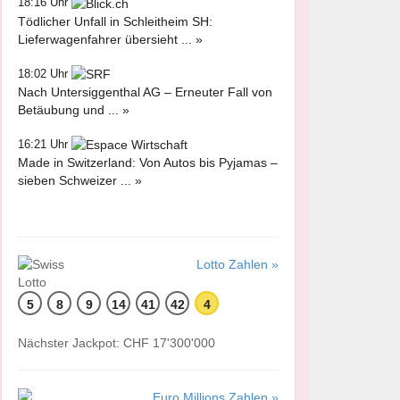
18:16 Uhr
Tödlicher Unfall in Schleitheim SH:
Lieferwagenfahrer übersieht ... »
18:02 Uhr
Nach Untersiggenthal AG – Erneuter Fall von
Betäubung und ... »
16:21 Uhr
Made in Switzerland: Von Autos bis Pyjamas –
sieben Schweizer ... »
Lotto Zahlen »
5
8
9
14
41
42
4
Nächster Jackpot: CHF 17'300'000
Euro Millions Zahlen »