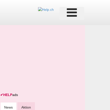
✔
HELP
ads
News
Aktion