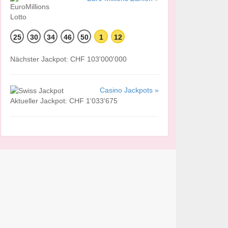
25
30
34
46
50
1
12
Nächster Jackpot: CHF 103'000'000
Casino Jackpots »
Aktueller Jackpot: CHF 1'033'675