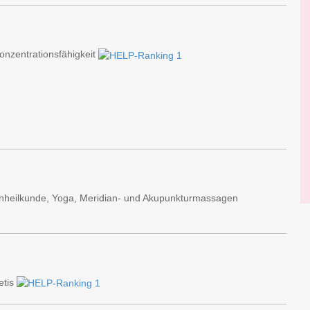
nzentrationsfähigkeit
nheilkunde, Yoga, Meridian- und Akupunkturmassagen
etis