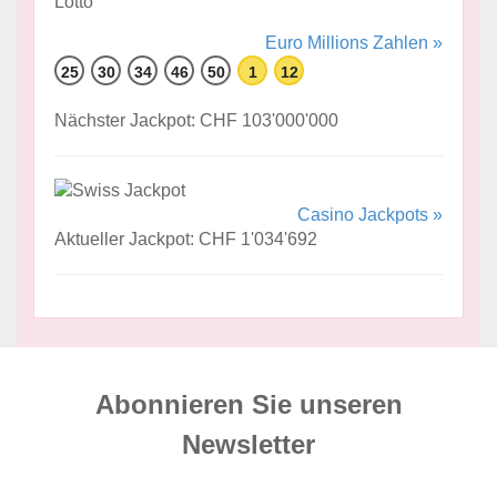
Euro Millions Zahlen »
25
30
34
46
50
1
12
Nächster Jackpot: CHF 103'000'000
Casino Jackpots »
Aktueller Jackpot: CHF 1'034'692
Abonnieren Sie unseren
News­letter