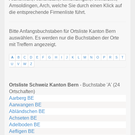
Amsoldingen, Arch, welche Sie durch einen Klick auf
die entsprechende Firmenliste führt.
Bitte Anfangsbuchstaben für Ortsliste Kanton Bern
auswählen. Es werden nur die Buchstaben der Orte
mit Treffern angezeigt.
A
B
C
D
E
F
G
H
I
J
K
L
M
N
O
P
R
S
T
U
V
W
Z
Ortsliste Schweiz Kanton Bern
- Buchstabe 'A' (24
Ortschaften)
Aarberg BE
Aarwangen BE
Abländschen BE
Achseten BE
Adelboden BE
Aefligen BE