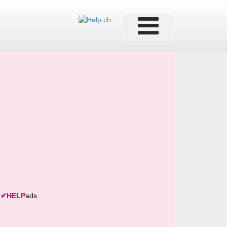
✔
HELP
ads