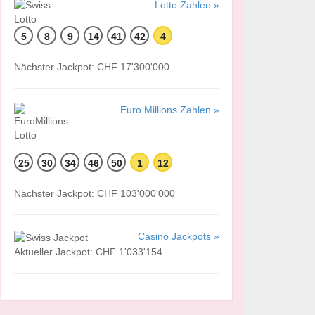
Lotto Zahlen »
5
8
9
14
41
42
4
Nächster Jackpot: CHF 17'300'000
Euro Millions Zahlen »
25
30
34
46
50
1
12
Nächster Jackpot: CHF 103'000'000
Casino Jackpots »
Aktueller Jackpot: CHF 1'033'154