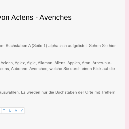
 von Aclens - Avenches
 Buchstaben A (Seite 1) alphatisch aufgelistet. Sehen Sie hier
clens, Agiez, Aigle, Allaman, Allens, Apples, Aran, Arnex-sur-
ssens, Aubonne, Avenches, welche Sie durch einen Klick auf die
 auswählen. Es werden nur die Buchstaben der Orte mit Treffern
T
U
V
Y