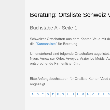
Beratung: Ortsliste Schweiz
Buchstabe A - Seite 1
Schweizer Ortschaften aus dem Kanton Vaud mit dem
die
"Kantonsliste"
für Beratung.
Untenstehend sind folgende Ortschaften augelistet: A
Nyon, Arnex-sur-Orbe, Arveyes, Arzier-Le Muids, A
entsprechende Firmenliste führt.
Bitte Anfangsbuchstaben für Ortsliste Kanton Vaud
angezeigt.
A
B
C
D
E
F
G
H
J
L
M
N
O
P
R
S