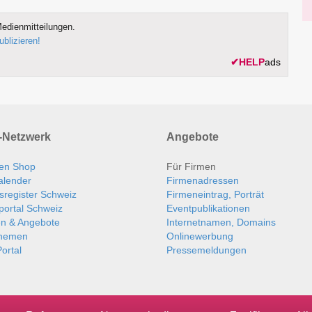
edienmitteilungen.
ublizieren!
✔
HELP
ads
Netzwerk
Angebote
en Shop
Für Firmen
alender
Firmenadressen
sregister Schweiz
Firmeneintrag, Porträt
portal Schweiz
Eventpublikationen
en & Angebote
Internetnamen, Domains
themen
Onlinewerbung
ortal
Pressemeldungen