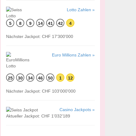
Lotto Zahlen »
5
8
9
14
41
42
4
Nächster Jackpot: CHF 17'300'000
Euro Millions Zahlen »
25
30
34
46
50
1
12
Nächster Jackpot: CHF 103'000'000
Casino Jackpots »
Aktueller Jackpot: CHF 1'032'189