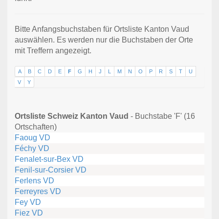
Bitte Anfangsbuchstaben für Ortsliste Kanton Vaud
auswählen. Es werden nur die Buchstaben der Orte
mit Treffern angezeigt.
A
B
C
D
E
F
G
H
J
L
M
N
O
P
R
S
T
U
V
Y
Ortsliste Schweiz Kanton Vaud
- Buchstabe 'F' (16
Ortschaften)
Faoug VD
Féchy VD
Fenalet-sur-Bex VD
Fenil-sur-Corsier VD
Ferlens VD
Ferreyres VD
Fey VD
Fiez VD