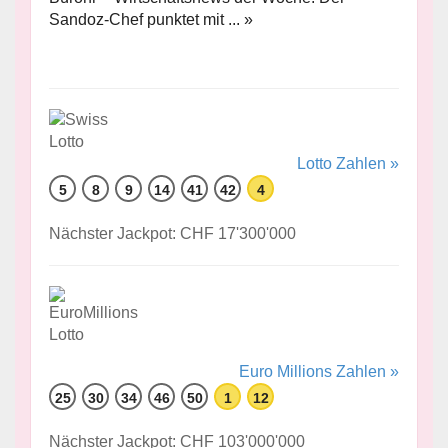
Sandoz-Chef punktet mit ... »
Lotto Zahlen »
5
8
9
14
41
42
4
Nächster Jackpot: CHF 17'300'000
Euro Millions Zahlen »
25
30
34
46
50
1
12
Nächster Jackpot: CHF 103'000'000