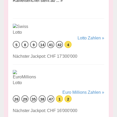
Raiffeisenchef steht ab ... »
Lotto Zahlen »
5
8
9
14
41
42
4
Nächster Jackpot: CHF 17'300'000
Euro Millions Zahlen »
26
29
35
38
47
1
2
Nächster Jackpot: CHF 16'000'000