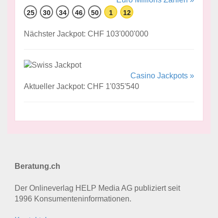
25
30
34
46
50
1
12
Nächster Jackpot: CHF 103'000'000
Casino Jackpots »
Aktueller Jackpot: CHF 1'035'540
Beratung.ch
Der Onlineverlag HELP Media AG publiziert seit
1996 Konsumenten­informationen.