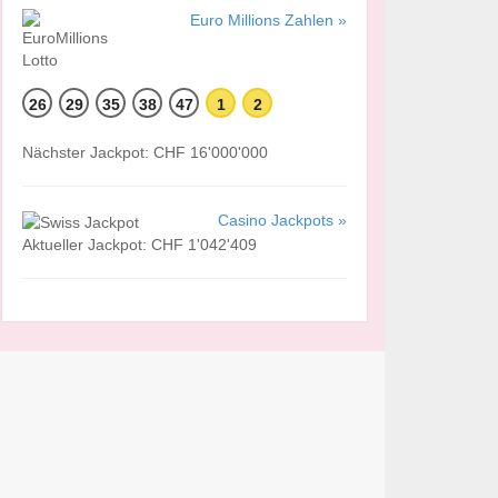
Euro Millions Zahlen »
26
29
35
38
47
1
2
Nächster Jackpot: CHF 16'000'000
Casino Jackpots »
Aktueller Jackpot: CHF 1'042'409