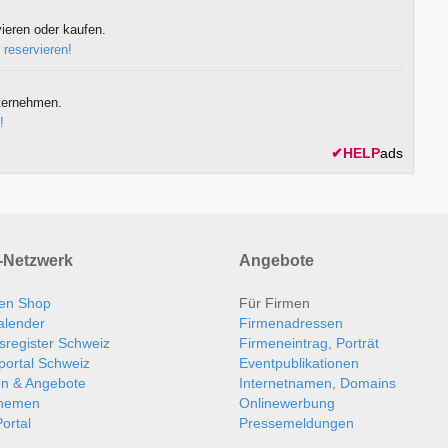
ieren oder kaufen.
 reservieren!
ternehmen.
!
✔
HELP
ads
Netzwerk
Angebote
en Shop
Für Firmen
alender
Firmenadressen
sregister Schweiz
Firmeneintrag, Porträt
portal Schweiz
Eventpublikationen
en & Angebote
Internetnamen, Domains
themen
Onlinewerbung
ortal
Pressemeldungen