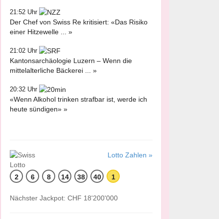
21:52 Uhr
Der Chef von Swiss Re kritisiert: «Das Risiko
einer Hitzewelle ... »
21:02 Uhr
Kantonsarchäologie Luzern – Wenn die
mittelalterliche Bäckerei ... »
20:32 Uhr
«Wenn Alkohol trinken strafbar ist, werde ich
heute sündigen» »
Lotto Zahlen »
2
6
8
14
38
40
1
Nächster Jackpot: CHF 18'200'000