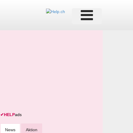
✔
HELP
ads
News
Aktion