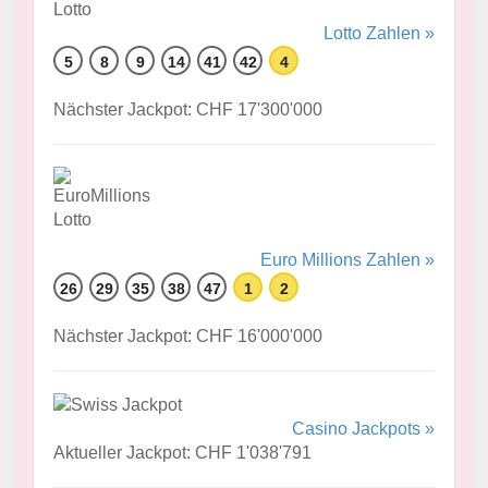
Lotto Zahlen »
5
8
9
14
41
42
4
Nächster Jackpot: CHF 17'300'000
Euro Millions Zahlen »
26
29
35
38
47
1
2
Nächster Jackpot: CHF 16'000'000
Casino Jackpots »
Aktueller Jackpot: CHF 1'038'791