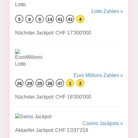
Lotto Zahlen »
5
8
9
14
41
42
4
Nächster Jackpot: CHF 17'300'000
Euro Millions Zahlen »
26
29
35
38
47
1
2
Nächster Jackpot: CHF 16'000'000
Casino Jackpots »
Aktueller Jackpot: CHF 1'037'219