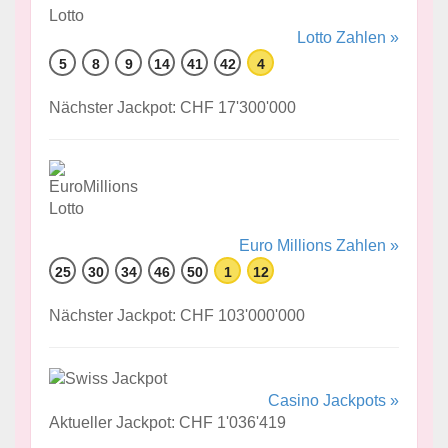
Lotto Zahlen »
5
8
9
14
41
42
4
Nächster Jackpot: CHF 17'300'000
Euro Millions Zahlen »
25
30
34
46
50
1
12
Nächster Jackpot: CHF 103'000'000
Casino Jackpots »
Aktueller Jackpot: CHF 1'036'419