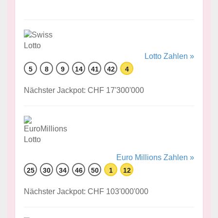
Lotto Zahlen »
5
8
9
14
41
42
4
Nächster Jackpot: CHF 17'300'000
Euro Millions Zahlen »
25
30
34
46
50
1
12
Nächster Jackpot: CHF 103'000'000