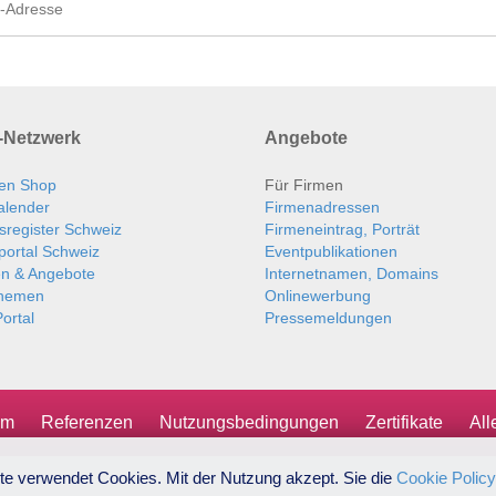
Netzwerk
Angebote
en Shop
Für Firmen
alender
Firmenadressen
sregister Schweiz
Firmeneintrag, Porträt
portal Schweiz
Eventpublikationen
en & Angebote
Internetnamen, Domains
themen
Onlinewerbung
ortal
Pressemeldungen
um
Referenzen
Nutzungsbedingungen
Zertifikate
Al
te verwendet Cookies. Mit der Nutzung akzept. Sie die
Cookie Policy