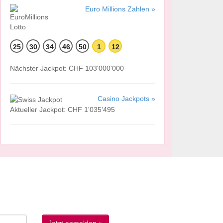
Euro Millions Zahlen »
25
30
34
46
50
1
12
Nächster Jackpot: CHF 103'000'000
Casino Jackpots »
Aktueller Jackpot: CHF 1'035'495