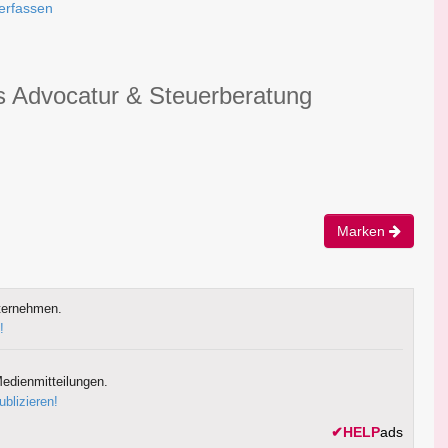
erfassen
s Advocatur & Steuerberatung
Marken
ternehmen.
!
edienmitteilungen.
ublizieren!
✔
HELP
ads