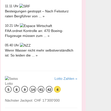
11:11 Uhr
Besteigungen gestoppt – Nach Felssturz
raten Bergführer von ... »
10:21 Uhr
FAA ordnet Kontrolle an: 470 Boeing-
Flugzeuge müssen zum ... »
05:40 Uhr
Wenn Wasser nicht mehr selbstverständlich
ist: So leiden die ... »
Lotto Zahlen »
5
8
9
14
41
42
4
Nächster Jackpot: CHF 17'300'000