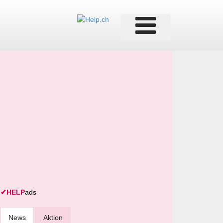
✔
HELP
ads
News
Aktion