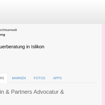
echtsanwalt
tung
erberatung in Islikon
WS
MARKEN
FOTOS
APPS
in & Partners Advocatur &