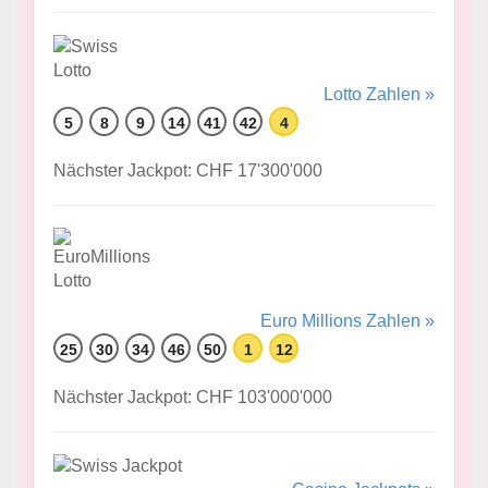
Lotto Zahlen »
5
8
9
14
41
42
4
Nächster Jackpot: CHF 17'300'000
Euro Millions Zahlen »
25
30
34
46
50
1
12
Nächster Jackpot: CHF 103'000'000