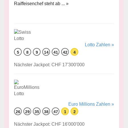
Raiffeisenchef steht ab ... »
Lotto Zahlen »
5
8
9
14
41
42
4
Nächster Jackpot: CHF 17'300'000
Euro Millions Zahlen »
26
29
35
38
47
1
2
Nächster Jackpot: CHF 16'000'000