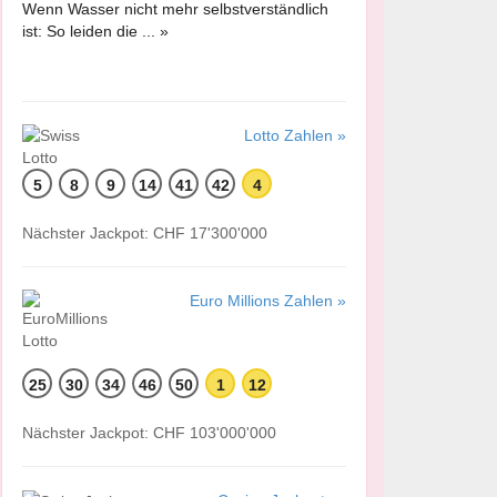
Wenn Wasser nicht mehr selbstverständlich
ist: So leiden die ... »
Lotto Zahlen »
5
8
9
14
41
42
4
Nächster Jackpot: CHF 17'300'000
Euro Millions Zahlen »
25
30
34
46
50
1
12
Nächster Jackpot: CHF 103'000'000