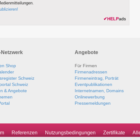
edienmitteilungen.
ublizieren!
✔
HELP
ads
Netzwerk
Angebote
en Shop
Für Firmen
alender
Firmenadressen
sregister Schweiz
Firmeneintrag, Porträt
portal Schweiz
Eventpublikationen
en & Angebote
Internetnamen, Domains
themen
Onlinewerbung
ortal
Pressemeldungen
um
Referenzen
Nutzungsbedingungen
Zertifikate
Al