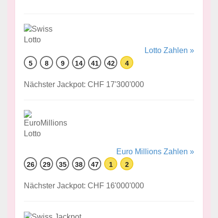
Lotto Zahlen »
5
8
9
14
41
42
4
Nächster Jackpot: CHF 17'300'000
Euro Millions Zahlen »
26
29
35
38
47
1
2
Nächster Jackpot: CHF 16'000'000