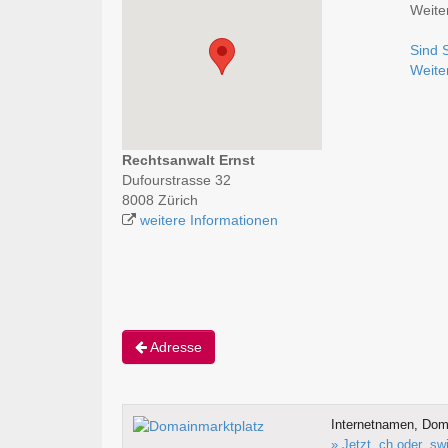
Weite
Sind 
Weite
Rechtsanwalt Ernst
Dufourstrasse 32
8008 Zürich
weitere Informationen
Adresse
Internetnamen, Doma
» Jetzt .ch oder .s