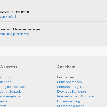
hweizer Unternehmen.
sen kaufen!
sse- bzw. Medienmitteilungen.
itteilung publizieren!
Netzwerk
Angebote
en Shop
Für Firmen
alender
Firmenadressen
sregister Schweiz
Firmeneintrag, Porträt
portal Schweiz
Eventpublikationen
en & Angebote
Internetnamen, Domains
themen
Onlinewerbung
ortal
Pressemeldungen