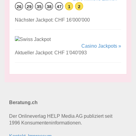
26
29
35
38
47
1
2
Nächster Jackpot: CHF 16'000'000
Casino Jackpots »
Aktueller Jackpot: CHF 1'040'093
Beratung.ch
Der Onlineverlag HELP Media AG publiziert seit
1996 Konsumenten­informationen.