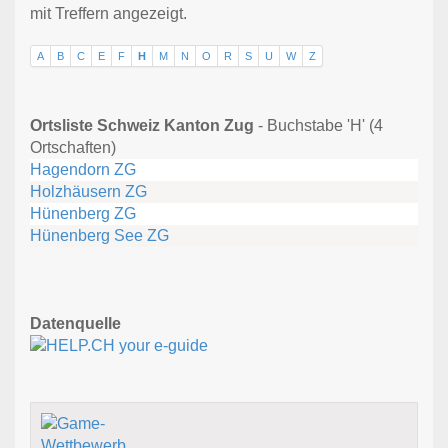
mit Treffern angezeigt.
A
B
C
E
F
H
M
N
O
R
S
U
W
Z
Ortsliste Schweiz Kanton Zug
- Buchstabe 'H' (4
Ortschaften)
Hagendorn ZG
Holzhäusern ZG
Hünenberg ZG
Hünenberg See ZG
Datenquelle