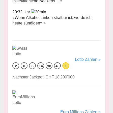
mittelalterliche Bäckerei ... »
20:32 Uhr
«Wenn Alkohol trinken strafbar ist, werde ich
heute sündigen» »
Lotto Zahlen »
2
6
8
14
38
40
1
Nächster Jackpot: CHF 18'200'000
Euro Millions Zahlen »