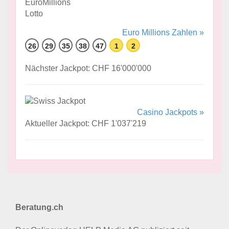
Euro Millions Zahlen »
26
29
35
38
47
1
2
Nächster Jackpot: CHF 16'000'000
Casino Jackpots »
Aktueller Jackpot: CHF 1'037'219
Beratung.ch