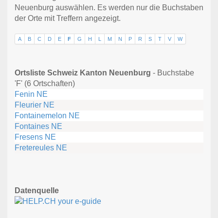
Neuenburg auswählen. Es werden nur die Buchstaben
der Orte mit Treffern angezeigt.
A
B
C
D
E
F
G
H
L
M
N
P
R
S
T
V
W
Ortsliste Schweiz Kanton Neuenburg
- Buchstabe
'F' (6 Ortschaften)
Fenin NE
Fleurier NE
Fontainemelon NE
Fontaines NE
Fresens NE
Fretereules NE
Datenquelle