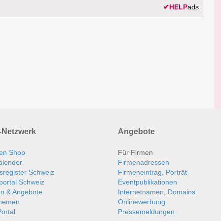
✔
HELP
ads
Netzwerk
Angebote
en Shop
Für Firmen
alender
Firmenadressen
sregister Schweiz
Firmeneintrag, Porträt
portal Schweiz
Eventpublikationen
en & Angebote
Internetnamen, Domains
themen
Onlinewerbung
ortal
Pressemeldungen