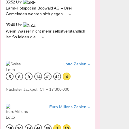
05:52 Uhr
Lärm-Hotspot im Boowald AG – Drei
Gemeinden wehren sich gegen ... »
05:40 Uhr
Wenn Wasser nicht mehr selbstverständlich
ist: So leiden die ... »
Lotto Zahlen »
5
8
9
14
41
42
4
Nächster Jackpot: CHF 17'300'000
Euro Millions Zahlen »
25
30
34
46
50
1
12