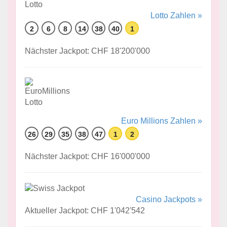
Lotto Zahlen »
2
6
8
14
38
40
1
Nächster Jackpot: CHF 18'200'000
Euro Millions Zahlen »
26
29
35
38
47
1
2
Nächster Jackpot: CHF 16'000'000
Casino Jackpots »
Aktueller Jackpot: CHF 1'042'542