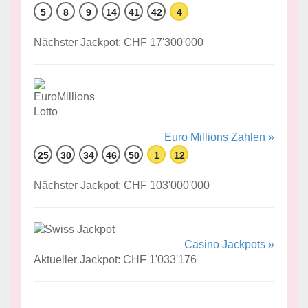
5
8
9
14
41
42
4
Nächster Jackpot: CHF 17'300'000
Euro Millions Zahlen »
25
30
34
46
50
1
12
Nächster Jackpot: CHF 103'000'000
Casino Jackpots »
Aktueller Jackpot: CHF 1'033'176