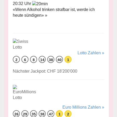
20:32 Uhr
«Wenn Alkohol trinken strafbar ist, werde ich
heute sündigen» »
Lotto Zahlen »
2
6
8
14
38
40
1
Nächster Jackpot: CHF 18'200'000
Euro Millions Zahlen »
26
29
35
38
47
1
2