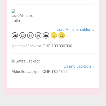
Euro Millions Zahlen »
25
30
34
46
50
1
12
Nächster Jackpot: CHF 103'000'000
Casino Jackpots »
Aktueller Jackpot: CHF 1'034'692