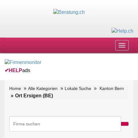
Toggle
navigat
✔
HELP
ads
Home
Alle Kategorien
Lokale Suche
Kanton Bern
Ort Ersigen (BE)