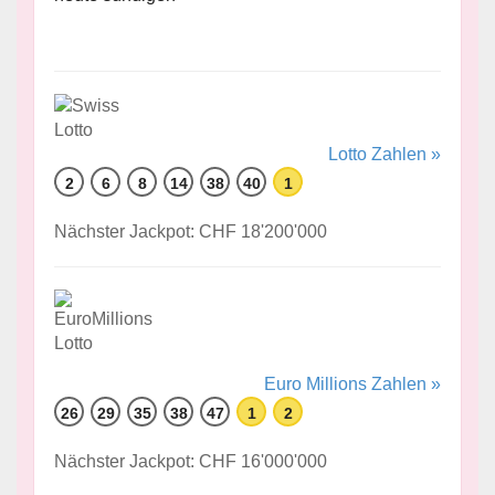
Lotto Zahlen »
2
6
8
14
38
40
1
Nächster Jackpot: CHF 18'200'000
Euro Millions Zahlen »
26
29
35
38
47
1
2
Nächster Jackpot: CHF 16'000'000