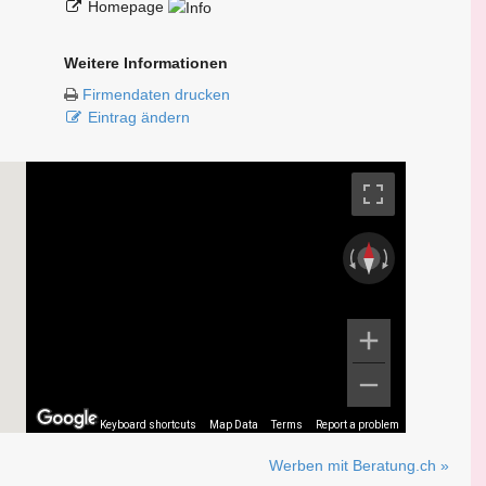
Homepage
Weitere Informationen
Firmendaten drucken
Eintrag ändern
Keyboard shortcuts
Map Data
Terms
Report a problem
Werben mit Beratung.ch »