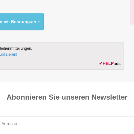
 mit Beratung.ch »
edienmitteilungen.
ublizieren!
✔
HELP
ads
Abonnieren Sie unseren News­letter