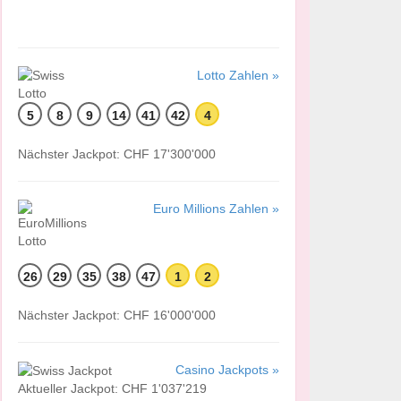
Lotto Zahlen »
5
8
9
14
41
42
4
Nächster Jackpot: CHF 17'300'000
Euro Millions Zahlen »
26
29
35
38
47
1
2
Nächster Jackpot: CHF 16'000'000
Casino Jackpots »
Aktueller Jackpot: CHF 1'037'219