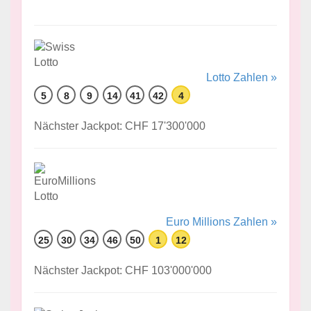
Lotto Zahlen »
5
8
9
14
41
42
4
Nächster Jackpot: CHF 17'300'000
Euro Millions Zahlen »
25
30
34
46
50
1
12
Nächster Jackpot: CHF 103'000'000