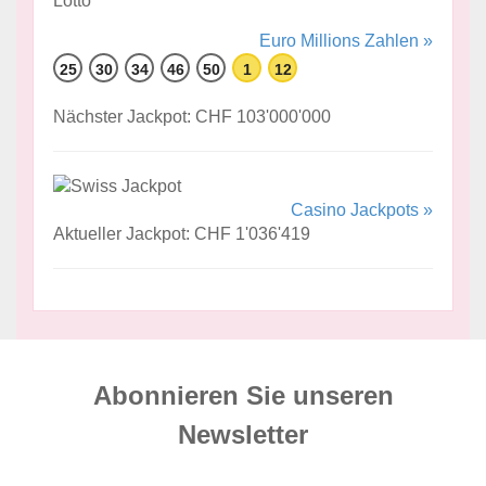
Euro Millions Zahlen »
25
30
34
46
50
1
12
Nächster Jackpot: CHF 103'000'000
Casino Jackpots »
Aktueller Jackpot: CHF 1'036'419
Abonnieren Sie unseren
News­letter