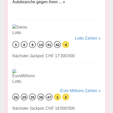
Autobranche gegen ihren ... »
Lotto Zahlen »
5
8
9
14
41
42
4
Nächster Jackpot: CHF 17'300'000
Euro Millions Zahlen »
26
29
35
38
47
1
2
Nächster Jackpot: CHF 16'000'000