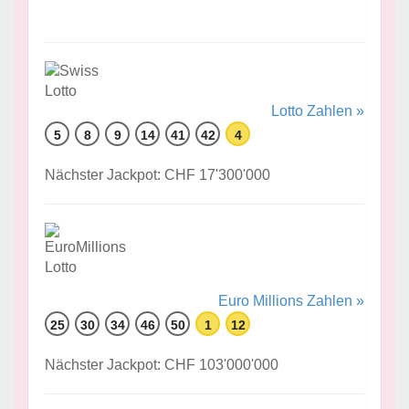
Lotto Zahlen »
5
8
9
14
41
42
4
Nächster Jackpot: CHF 17'300'000
Euro Millions Zahlen »
25
30
34
46
50
1
12
Nächster Jackpot: CHF 103'000'000