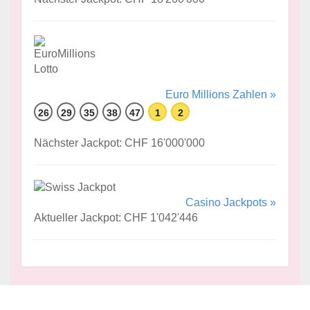
Euro Millions Zahlen »
26
29
35
38
47
1
2
Nächster Jackpot: CHF 16'000'000
Casino Jackpots »
Aktueller Jackpot: CHF 1'042'446