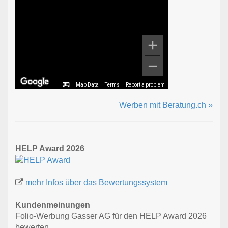
Map Data
Terms
Report a problem
Werben mit Beratung.ch »
HELP Award 2026
mehr Infos über das Bewertungssystem
Kundenmeinungen
Folio-Werbung Gasser AG für den HELP Award 2026
bewerten