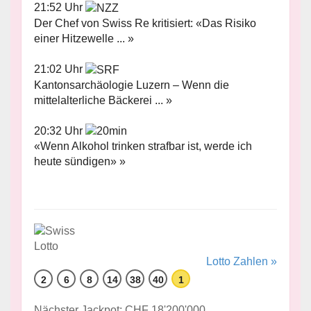
21:52 Uhr
Der Chef von Swiss Re kritisiert: «Das Risiko
einer Hitzewelle ... »
21:02 Uhr
Kantonsarchäologie Luzern – Wenn die
mittelalterliche Bäckerei ... »
20:32 Uhr
«Wenn Alkohol trinken strafbar ist, werde ich
heute sündigen» »
Lotto Zahlen »
2
6
8
14
38
40
1
Nächster Jackpot: CHF 18'200'000