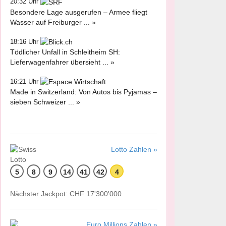
20:32 Uhr
Besondere Lage ausgerufen – Armee fliegt
Wasser auf Freiburger ... »
18:16 Uhr
Tödlicher Unfall in Schleitheim SH:
Lieferwagenfahrer übersieht ... »
16:21 Uhr
Made in Switzerland: Von Autos bis Pyjamas –
sieben Schweizer ... »
Lotto Zahlen »
5
8
9
14
41
42
4
Nächster Jackpot: CHF 17'300'000
Euro Millions Zahlen »