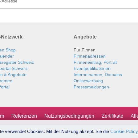
Netzwerk
Angebote
en Shop
Für Firmen
alender
Firmenadressen
sregister Schweiz
Firmeneintrag, Porträt
portal Schweiz
Eventpublikationen
en & Angebote
Internetnamen, Domains
themen
Onlinewerbung
ortal
Pressemeldungen
um
Referenzen
Nutzungsbedingungen
Zertifikate
Al
te verwendet Cookies. Mit der Nutzung akzept. Sie die
Cookie Policy