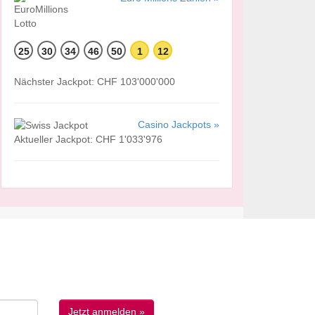
25
30
34
46
50
1
12
Nächster Jackpot: CHF 103'000'000
Casino Jackpots »
Aktueller Jackpot: CHF 1'033'976