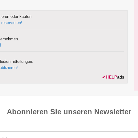
ieren oder kaufen.
 reservieren!
ternehmen.
!
edienmitteilungen.
ublizieren!
✔
HELP
ads
Abonnieren Sie unseren News­letter