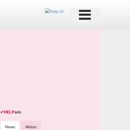
✔
HELP
ads
News
Aktion