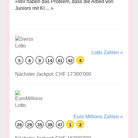
«Wir haben das Problem, dass die Arbeit von
Juniors mit KI ... »
Lotto Zahlen »
5
8
9
14
41
42
4
Nächster Jackpot: CHF 17'300'000
Euro Millions Zahlen »
26
29
35
38
47
1
2