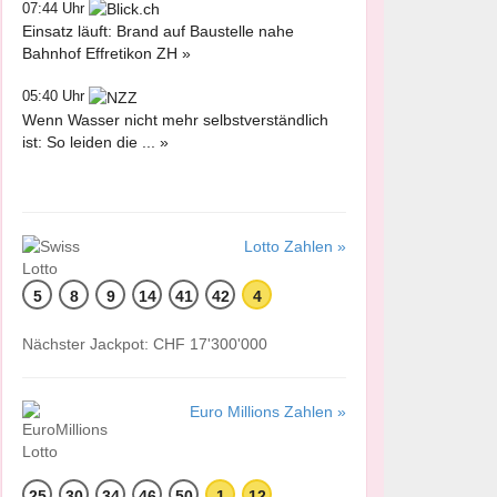
07:44 Uhr
Einsatz läuft: Brand auf Baustelle nahe
Bahnhof Effretikon ZH »
05:40 Uhr
Wenn Wasser nicht mehr selbstverständlich
ist: So leiden die ... »
Lotto Zahlen »
5
8
9
14
41
42
4
Nächster Jackpot: CHF 17'300'000
Euro Millions Zahlen »
25
30
34
46
50
1
12