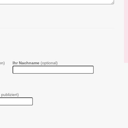
on)
Ihr Nachname
(optional)
 publiziert)