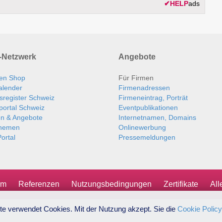
✔
HELP
ads
Netzwerk
Angebote
en Shop
Für Firmen
alender
Firmenadressen
sregister Schweiz
Firmeneintrag, Porträt
portal Schweiz
Eventpublikationen
en & Angebote
Internetnamen, Domains
themen
Onlinewerbung
ortal
Pressemeldungen
um
Referenzen
Nutzungsbedingungen
Zertifikate
Al
te verwendet Cookies. Mit der Nutzung akzept. Sie die
Cookie Policy