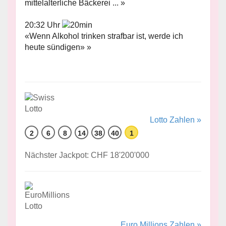
mittelalterliche Bäckerei ... »
20:32 Uhr
«Wenn Alkohol trinken strafbar ist, werde ich
heute sündigen» »
Lotto Zahlen »
2
6
8
14
38
40
1
Nächster Jackpot: CHF 18'200'000
Euro Millions Zahlen »