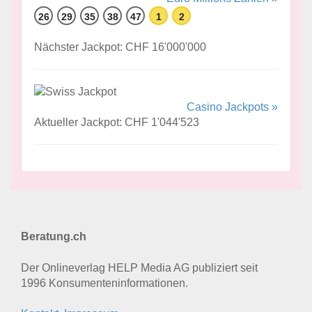
26
29
35
38
47
1
2
Nächster Jackpot: CHF 16'000'000
Casino Jackpots »
Aktueller Jackpot: CHF 1'044'523
Beratung.ch
Der Onlineverlag HELP Media AG publiziert seit
1996 Konsumenten­informationen.