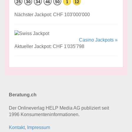
25
30
34
46
50
1
12
Nächster Jackpot: CHF 103'000'000
Casino Jackpots »
Aktueller Jackpot: CHF 1'035'798
Beratung.ch
Der Onlineverlag HELP Media AG publiziert seit
1996 Konsumenten­informationen.
Kontakt, Impressum