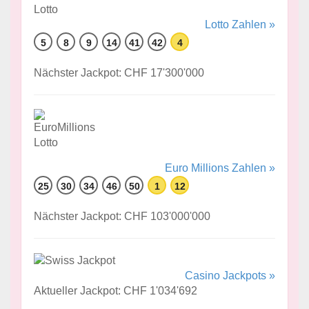
Lotto Zahlen »
5
8
9
14
41
42
4
Nächster Jackpot: CHF 17'300'000
Euro Millions Zahlen »
25
30
34
46
50
1
12
Nächster Jackpot: CHF 103'000'000
Casino Jackpots »
Aktueller Jackpot: CHF 1'034'692