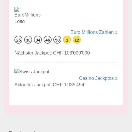
Euro Millions Zahlen »
25
30
34
46
50
1
12
Nächster Jackpot: CHF 103'000'000
Casino Jackpots »
Aktueller Jackpot: CHF 1'035'494