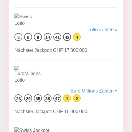
Lotto Zahlen »
5
8
9
14
41
42
4
Nächster Jackpot: CHF 17'300'000
Euro Millions Zahlen »
26
29
35
38
47
1
2
Nächster Jackpot: CHF 16'000'000