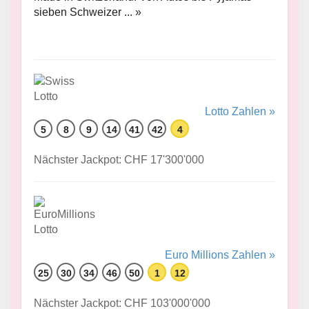
sieben Schweizer ... »
Lotto Zahlen »
5
8
9
14
41
42
4
Nächster Jackpot: CHF 17'300'000
Euro Millions Zahlen »
25
30
34
46
50
1
12
Nächster Jackpot: CHF 103'000'000