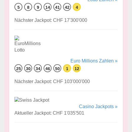
5
8
9
14
41
42
4
Nächster Jackpot: CHF 17'300'000
Euro Millions Zahlen »
25
30
34
46
50
1
12
Nächster Jackpot: CHF 103'000'000
Casino Jackpots »
Aktueller Jackpot: CHF 1'035'501