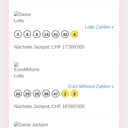
Lotto Zahlen »
5
8
9
14
41
42
4
Nächster Jackpot: CHF 17'300'000
Euro Millions Zahlen »
26
29
35
38
47
1
2
Nächster Jackpot: CHF 16'000'000